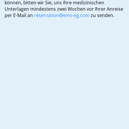
können, bitten wir Sie, uns Ihre medizinischen
Unterlagen mindestens zwei Wochen vor Ihrer Anreise
per E-Mail an
reservation@ems-eg.com
zu senden.
Kundenstimmen
Lebensverändernde Erfahrung
Die Betreuung, die ich während meines
Urlaubs bei EMS erhalten habe, war
außergewöhnlich. Das Personal war
unglaublich unterstützend und aufmerksam,
sodass ich meinen Urlaub genießen konnte,
ohne mir Sorgen um meine Behandlung
machen zu müssen. Sehr zu empfehlen!